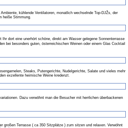
n Ambiente, kühlende Ventilatoren, monatlich wechselnde Top-DJŽs, der
en heiße Stimmung.
t Ihr dort eine unerhört schöne, direkt am Wasser gelegene Sonnenterrasse
den bei besonders guten, österreichischen Weinen oder einem Glas Cocktail
esengarnelen, Steaks, Putengerichte, Nudelgerichte, Salate und vieles mehr
rden exzellente heimische Weine kredenzt.
lzvariationen. Dazu verwöhnt man die Besucher mit herrlichen überbackenen
ner großen Terrasse ( ca 350 Sitzplätze ) zum sitzen und relaxen. Verwöhnt