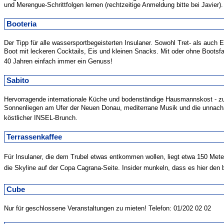
und Merengue-Schrittfolgen lernen (rechtzeitige Anmeldung bitte bei Javier
Booteria
Der Tipp für alle wassersportbegeisterten Insulaner. Sowohl Tret- als auch 
Boot mit leckeren Cocktails, Eis und kleinen Snacks. Mit oder ohne Bootsf
40 Jahren einfach immer ein Genuss!
Sabito
Hervorragende internationale Küche und bodenständige Hausmannskost - zu
Sonnenliegen am Ufer der Neuen Donau, mediterrane Musik und die unnachahm
köstlicher INSEL-Brunch.
Terrassenkaffee
Für Insulaner, die dem Trubel etwas entkommen wollen, liegt etwa 150 Meter
die Skyline auf der Copa Cagrana-Seite. Insider munkeln, dass es hier den b
Cube
Nur für geschlossene Veranstaltungen zu mieten! Telefon: 01/202 02 02