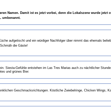
en Namen. Damit ist es jetzt vorbei, denn die Lokalszene wurde jetzt offi
EL umbenannt.
er Küche aufgetischt und ein würdiger Nachfolger über nimmt das ehemals beli
r Schmäh die Gäste!
 ein. Siesta-Gefühle entstehen im Las Tres Marias auch zu nächtlicher Stund
otes und grünes Bier.
erdenklichen Geschmacksrichtungen. Köstliche Zwiebelringe, Chicken Wings, K