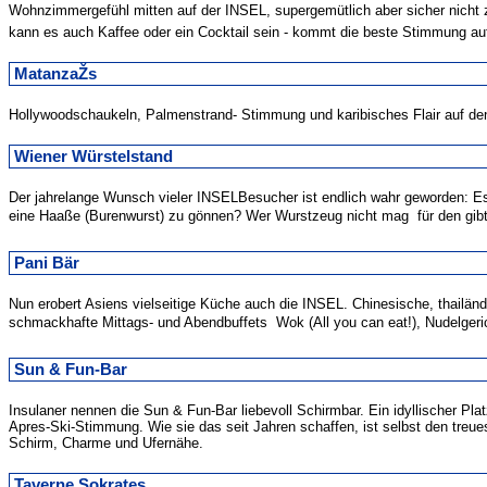
Wohnzimmergefühl mitten auf der INSEL, supergemütlich aber sicher nicht
kann es auch Kaffee oder ein Cocktail sein - kommt die beste Stimmung auf. 
MatanzaŽs
Hollywoodschaukeln, Palmenstrand- Stimmung und karibisches Flair auf de
Wiener Würstelstand
Der jahrelange Wunsch vieler INSELBesucher ist endlich wahr geworden: E
eine Haaße (Burenwurst) zu gönnen? Wer Wurstzeug nicht mag  für den gibt
Pani Bär
Nun erobert Asiens vielseitige Küche auch die INSEL. Chinesische, thailänd
schmackhafte Mittags- und Abendbuffets  Wok (All you can eat!), Nudelgeri
Sun & Fun-Bar
Insulaner nennen die Sun & Fun-Bar liebevoll Schirmbar. Ein idyllischer P
Apres-Ski-Stimmung. Wie sie das seit Jahren schaffen, ist selbst den treu
Schirm, Charme und Ufernähe.
Taverne Sokrates