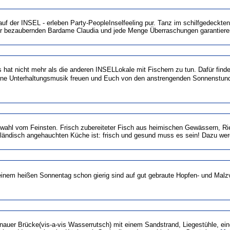
uf der INSEL - erleben Party-PeopleInselfeeling pur. Tanz im schilfgedeckte
 der bezaubernden Bardame Claudia und jede Menge Überraschungen garantier
at nicht mehr als die anderen INSELLokale mit Fischern zu tun. Dafür finde
oderne Unterhaltungsmusik freuen und Euch von den anstrengenden Sonnenstun
swahl vom Feinsten. Frisch zubereiteter Fisch aus heimischen Gewässern, Ri
üdländisch angehauchten Küche ist: frisch und gesund muss es sein! Dazu we
ach einem heißen Sonnentag schon gierig sind auf gut gebraute Hopfen- und Ma
tenauer Brücke(vis-a-vis Wasserrutsch) mit einem Sandstrand, Liegestühle, ei