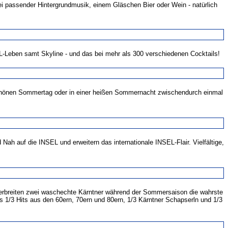
i passender Hintergrundmusik, einem Gläschen Bier oder Wein - natürlich
-Leben samt Skyline - und das bei mehr als 300 verschiedenen Cocktails!
 schönen Sommertag oder in einer heißen Sommernacht zwischendurch einmal
ah auf die INSEL und erweitern das internationale INSEL-Flair. Vielfältige,
 verbreiten zwei waschechte Kärntner während der Sommersaison die wahrste
 1/3 Hits aus den 60ern, 70ern und 80ern, 1/3 Kärntner Schapserln und 1/3