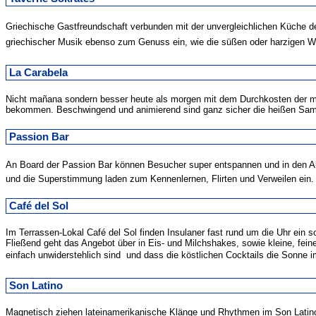
Griechische Gastfreundschaft verbunden mit der unvergleichlichen Küche des
griechischer Musik ebenso zum Genuss ein, wie die süßen oder harzigen We
La Carabela
Nicht mañana sondern besser heute als morgen mit dem Durchkosten der meh
bekommen. Beschwingend und animierend sind ganz sicher die heißen Samb
Passion Bar
An Board der Passion Bar können Besucher super entspannen und in den Abe
und die Superstimmung laden zum Kennenlernen, Flirten und Verweilen ein.
Café del Sol
Im Terrassen-Lokal Café del Sol finden Insulaner fast rund um die Uhr ein
Fließend geht das Angebot über in Eis- und Milchshakes, sowie kleine, fe
einfach unwiderstehlich sind  und dass die köstlichen Cocktails die Sonne 
Son Latino
Magnetisch ziehen lateinamerikanische Klänge und Rhythmen im Son Latino 