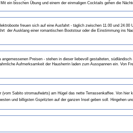
). Mit ein bisschen Übung und einem der einmaligen Cocktails gehen die Nächt
Elektroboote freuen sich auf eine Ausfahrt - täglich zwischen 11.00 und 24.00
ahrt  der Ausklang einer romantischen Bootstour oder die Einstimmung ins Na
 angemessenen Preisen - stehen in dieser liebevoll gestalteten, südländisc
liche Aufmerksamkeit der Hausherrin laden zum Ausspannen ein. Von Freitag
 (vom Sabito stromaufwärts) am Hügel das nette Terrassenkaffee. Von hier k
esten und billigsten Gspritzten auf der ganzen Insel geben soll. Hingehen und