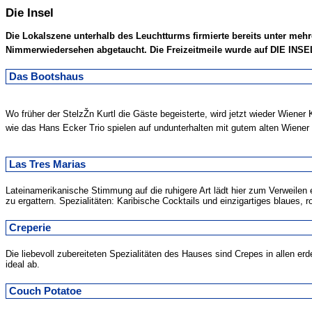
Die Insel
Die Lokalszene unterhalb des Leuchtturms firmierte bereits unter mehrer
Nimmerwiedersehen abgetaucht. Die Freizeitmeile wurde auf DIE INS
Das Bootshaus
Wo früher der StelzŽn Kurtl die Gäste begeisterte, wird jetzt wieder Wien
wie das Hans Ecker Trio spielen auf undunterhalten mit gutem alten Wiene
Las Tres Marias
Lateinamerikanische Stimmung auf die ruhigere Art lädt hier zum Verweilen
zu ergattern. Spezialitäten: Karibische Cocktails und einzigartiges blaues, r
Creperie
Die liebevoll zubereiteten Spezialitäten des Hauses sind Crepes in allen 
ideal ab.
Couch Potatoe