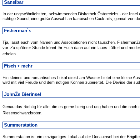
Sansibar
In der ungewöhnlichsten, schwimmenden Diskothek Österreichs - der Insel a
richtige Sound, eine große Auswahl an karibischen Cocktails, gemixt von
Fisherman`s
Tja, lasst euch vom Namen und Assoziationen nicht täuschen. FishermanŽs h
vor. Zu späterer Stunde könnt Ihr Euch dann auf ein laues Lüfterl und m
erholen.
Fisch + mehr
Ein kleines und romantisches Lokal direkt am Wasser bietet eine kleine Au
wird mit viel Freude und dem nötigen Können zubereitet. Die Devise der s
JohnŽs Bierinsel
Genau das Richtig für alle, die es gerne bierig und urig haben und die n
Riesenschwarzbroten.
Summerstation
Summerstation ist ein einzigartiges Lokal auf der Donauinsel bei der Brigit